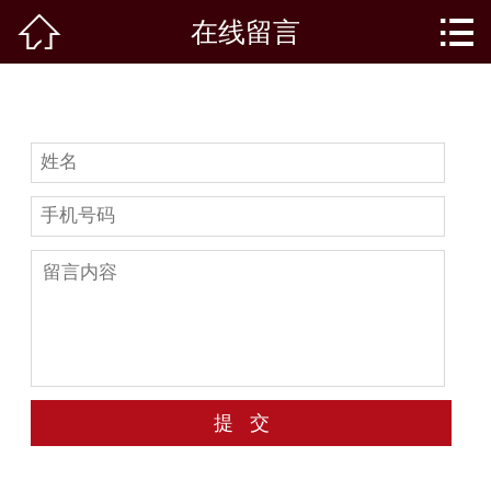



在线留言
首页
饭庄介绍
交通线路
崇明之旅
景区景点
崇明特产
民间习俗
活动专题
在线留言